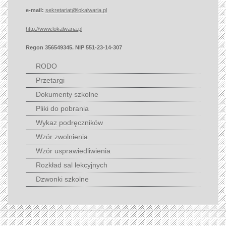
e-mail:
sekretariat@lokalwaria.pl
http://www.lokalwaria.pl
Regon 356549345. NIP 551-23-14-307
RODO
Przetargi
Dokumenty szkolne
Pliki do pobrania
Wykaz podręczników
Wzór zwolnienia
Wzór usprawiedliwienia
Rozkład sal lekcyjnych
Dzwonki szkolne