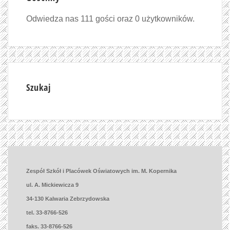
Odwiedza nas 111 gości oraz 0 użytkowników.
Szukaj
Zespół Szkół i Placówek Oświatowych im. M. Kopernika
ul. A. Mickiewicza 9
34-130 Kalwaria Zebrzydowska
tel. 33-8766-526
faks. 33-8766-526