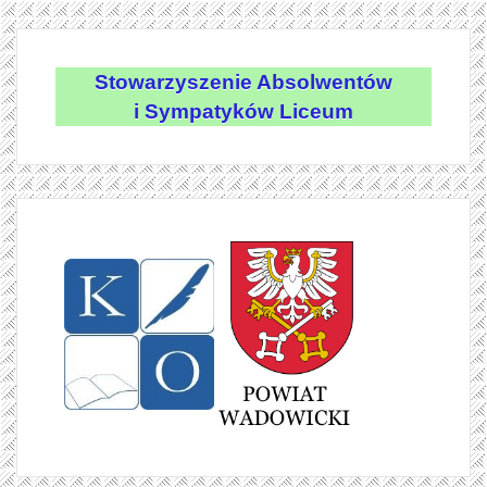
Stowarzyszenie Absolwentów
i Sympatyków Liceum