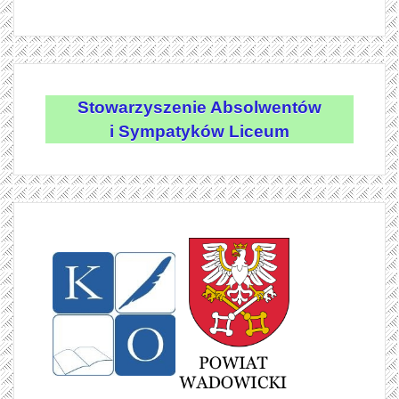
Stowarzyszenie Absolwentów
i Sympatyków Liceum