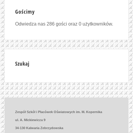
Gościmy
Odwiedza nas 286 gości oraz 0 użytkowników.
Szukaj
Zespół Szkół i Placówek Oświatowych im. M. Kopernika
ul. A. Mickiewicza 9
34-130 Kalwaria Zebrzydowska