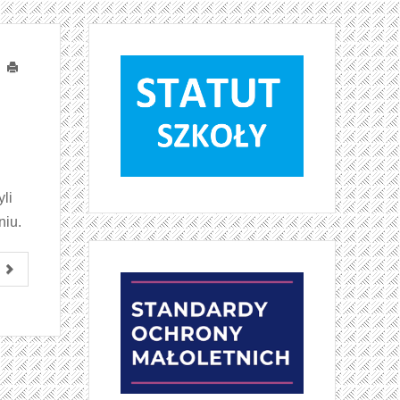
Drukuj
li
niu.