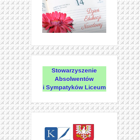
Stowarzyszenie
Absolwentów
i Sympatyków Liceum