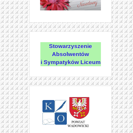
Stowarzyszenie
Absolwentów
i Sympatyków Liceum