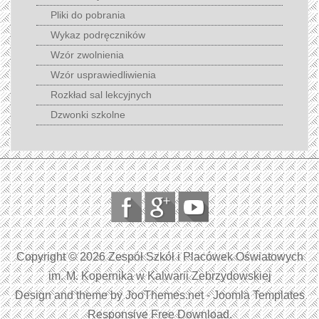
Pliki do pobrania
Wykaz podręczników
Wzór zwolnienia
Wzór usprawiedliwienia
Rozkład sal lekcyjnych
Dzwonki szkolne
Copyright © 2026 Zespół Szkół i Placówek Oświatowych
im. M. Kopernika w Kalwarii Zebrzydowskiej
Design and theme by JooThemes.net -
Joomla Templates
Responsive Free Download
.