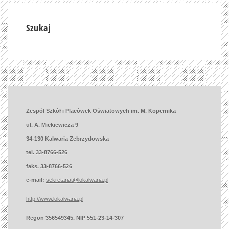
Szukaj
Zespół Szkół i Placówek Oświatowych im. M. Kopernika
ul. A. Mickiewicza 9
34-130 Kalwaria Zebrzydowska
tel. 33-8766-526
faks. 33-8766-526
e-mail:
sekretariat@lokalwaria.pl
http://www.lokalwaria.pl
Regon 356549345. NIP 551-23-14-307