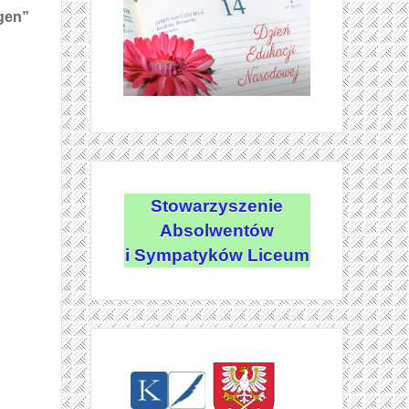
gen”
Stowarzyszenie
Absolwentów
i Sympatyków Liceum