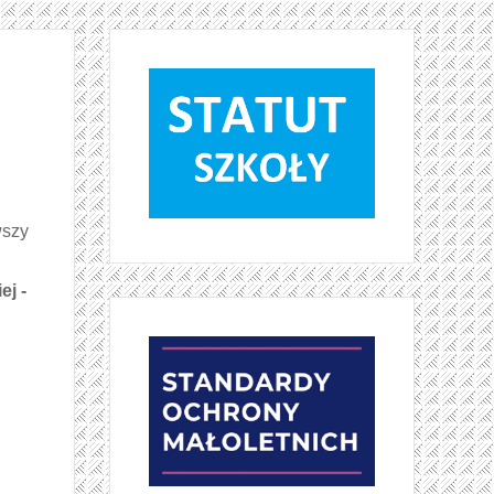
wszy
ej -