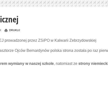
icznej
K
DRUKUJ
owadzonej przez ZSiPO w Kalwarii Zebrzydowskiej
lasztorze Ojców Bernardynów polska strona została po raz pier
orem wymiany w naszej szkole
, natomiast ze
strony niemiecki