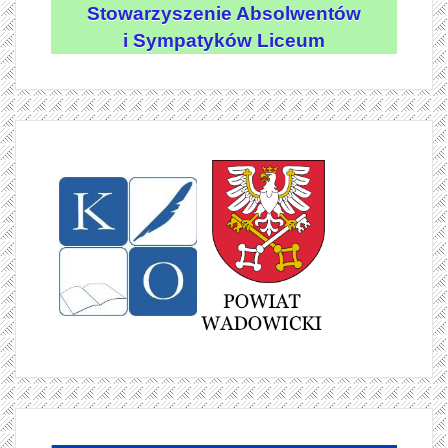
Stowarzyszenie Absolwentów
i Sympatyków Liceum