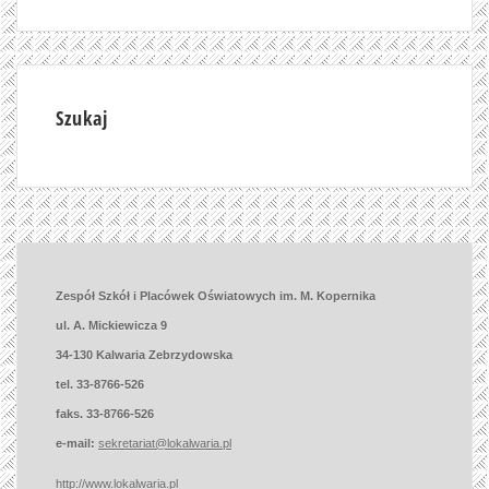
Szukaj
Zespół Szkół i Placówek Oświatowych im. M. Kopernika
ul. A. Mickiewicza 9
34-130 Kalwaria Zebrzydowska
tel. 33-8766-526
faks. 33-8766-526
e-mail:
sekretariat@lokalwaria.pl
http://www.lokalwaria.pl