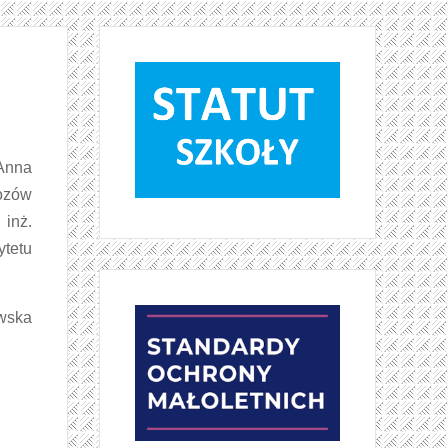
 Anna
ozów
 inż.
ytetu
owska