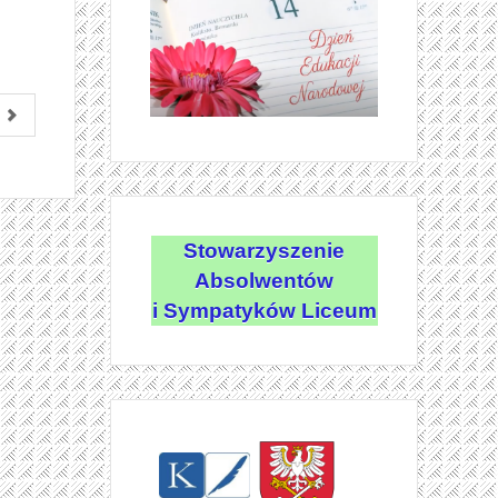
Stowarzyszenie
Absolwentów
i Sympatyków Liceum