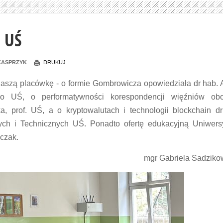
 UŚ
KASPRZYK
DRUKUJ
 naszą placówkę - o formie Gombrowicza opowiedziała dr hab.
go UŚ, o performatywności korespondencji więźniów ob
, prof. UŚ, a o kryptowalutach i technologii blockchain dr
ch i Technicznych UŚ. Ponadto ofertę edukacyjną Uniwers
czak.
mgr Gabriela Sadzik