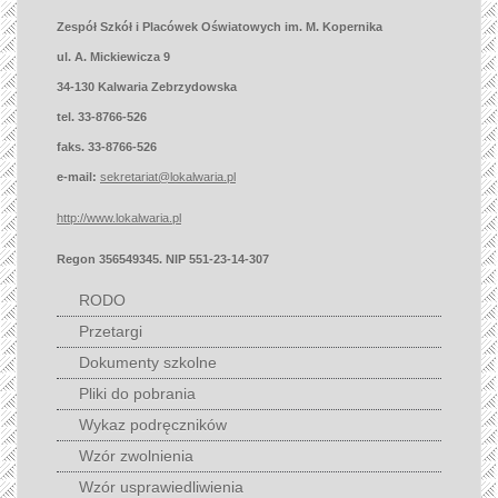
Zespół Szkół i Placówek Oświatowych im. M. Kopernika
ul. A. Mickiewicza 9
34-130 Kalwaria Zebrzydowska
tel. 33-8766-526
faks. 33-8766-526
e-mail:
sekretariat@lokalwaria.pl
http://www.lokalwaria.pl
Regon 356549345. NIP 551-23-14-307
RODO
Przetargi
Dokumenty szkolne
Pliki do pobrania
Wykaz podręczników
Wzór zwolnienia
Wzór usprawiedliwienia