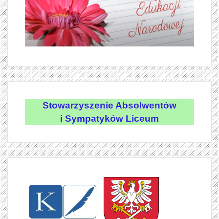
Stowarzyszenie Absolwentów
i Sympatyków Liceum