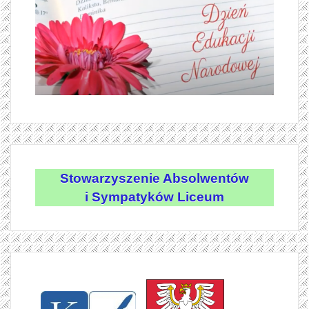
Stowarzyszenie Absolwentów
i Sympatyków Liceum