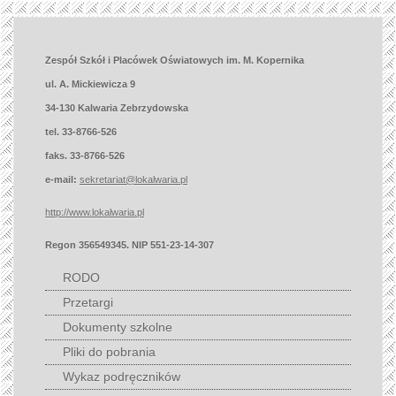
Zespół Szkół i Placówek Oświatowych im. M. Kopernika
ul. A. Mickiewicza 9
34-130 Kalwaria Zebrzydowska
tel. 33-8766-526
faks. 33-8766-526
e-mail:
sekretariat@lokalwaria.pl
http://www.lokalwaria.pl
Regon 356549345. NIP 551-23-14-307
RODO
Przetargi
Dokumenty szkolne
Pliki do pobrania
Wykaz podręczników