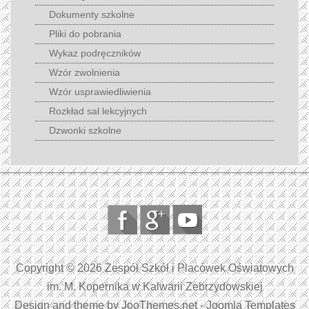
Dokumenty szkolne
Pliki do pobrania
Wykaz podręczników
Wzór zwolnienia
Wzór usprawiedliwienia
Rozkład sal lekcyjnych
Dzwonki szkolne
Copyright © 2026 Zespół Szkół i Placówek Oświatowych
im. M. Kopernika w Kalwarii Zebrzydowskiej
Design and theme by JooThemes.net -
Joomla Templates