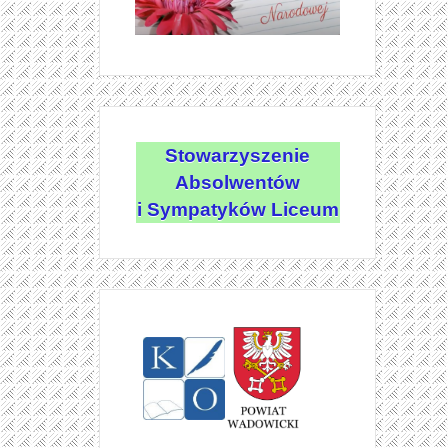
Stowarzyszenie
Absolwentów
i Sympatyków Liceum