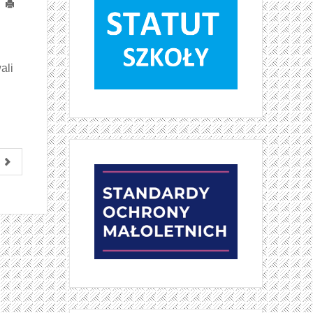
Drukuj
ali